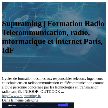
Suptraining | Formation Radio
Telecom­munica­tion, radio,
infor­mati­que et internet Paris,
IdF
Cycles de formation destines aux responsables telecom, ingenieurs
et techniciens en radiocommunication et télécommunication comme
a toute personne concernee par les technologies en transmission
radio sans fil, INDOOR, OUTDOOR ...
http://www.suptraining.fr/
Dans la même catégorie