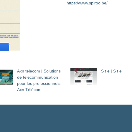
https://www.spiroo.be/
Axn telecom | Solutions
S t e | S t e
de télécom­munica­tion
pour les profes­sion­nels
Axn Télécom