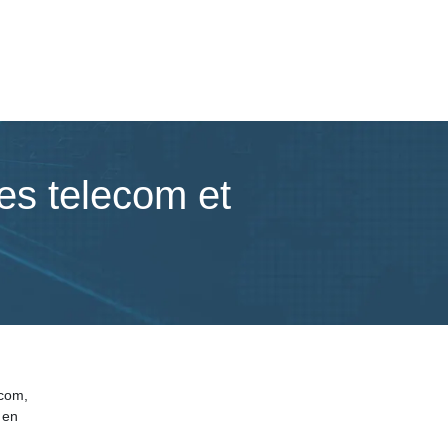
ces telecom et
ecom,
 en