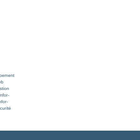
­pe­ment
eb
stion
nfor­
nfor­
curité