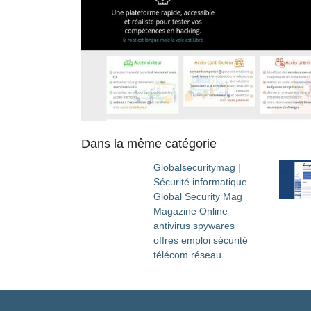
Dans la même catégorie
Global­secu­ritymag |
Sécurité infor­mati­que
Global Security Mag
Magazine Online
antivirus spywares
offres emploi sécurité
télécom réseau