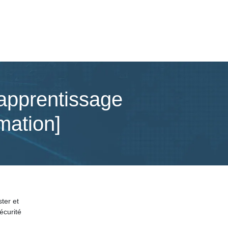
pren­tis­sa­ge
mation]
ter et
écurité