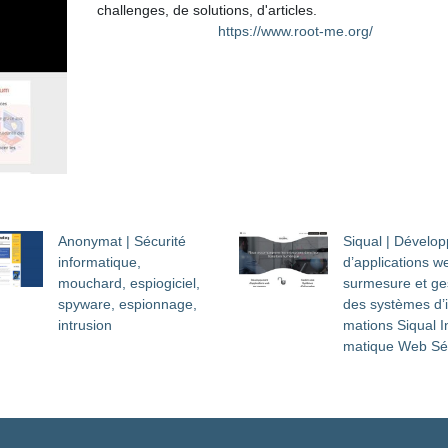
challenges, de solutions, d'articles.
https://www.root-me.org/
Anonymat | Sécurité
Siqual | Dévelop
infor­mati­que,
d’applica­tions w
mouchard, espiogiciel,
surmesure et ge
spyware, espionnage,
des systèmes d’i
intrusion
ma­tions Siqual I
mati­que Web Sé