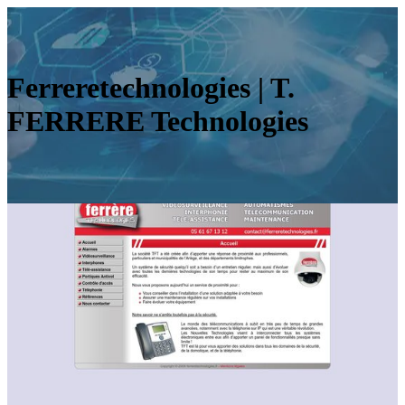
Fer­reretechnolo­gies | T.
FERRERE Technolo­gies