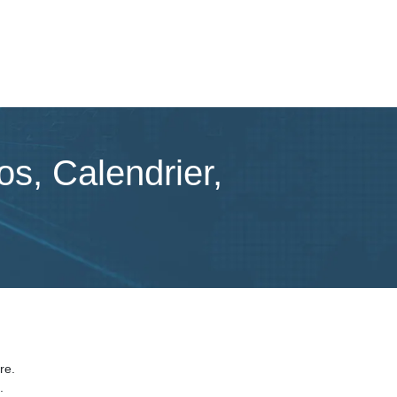
s, Calendrier,
re.
.