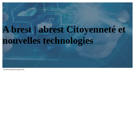
A brest | abrest Citoyenneté et
nouvelles technolo­gies